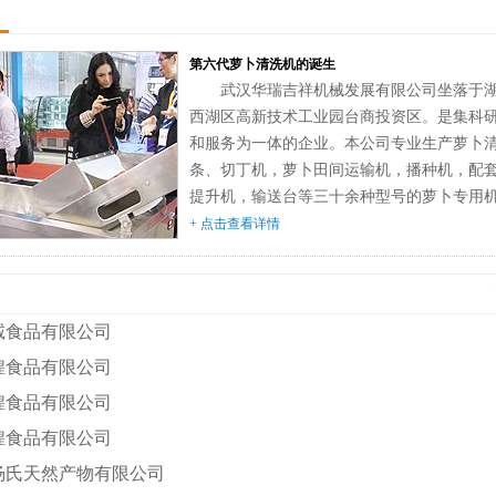
第六代萝卜清洗机的诞生
武汉华瑞吉祥机械发展有限公司坐落于
西湖区高新技术工业园台商投资区。是集科
和服务为一体的企业。本公司专业生产萝卜
条、切丁机，萝卜田间运输机，播种机，配
提升机，输送台等三十余种型号的萝卜专用机械
单倾斜辊筒毛刷波浪式萝卜清洗机问世以来
+ 点击查看详情
不断改进和技术创新，改变了原机结构复杂
含量...
诚食品有限公司
煌食品有限公司
煌食品有限公司
煌食品有限公司
杨氏天然产物有限公司