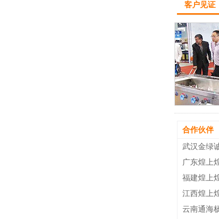
客户见证
合作伙伴
武汉金绿
广东煌上
福建煌上
江西煌上
云南通海