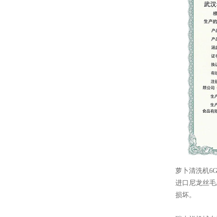
萝卜清洗机
6G
进口尼龙丝毛
损坏
。