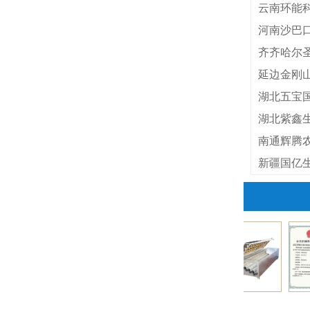
云南环能
河南沙巴
齐齐哈尔
延边金刚
湖北五宝
湖北紫鑫
南通辉腾
新疆国亿