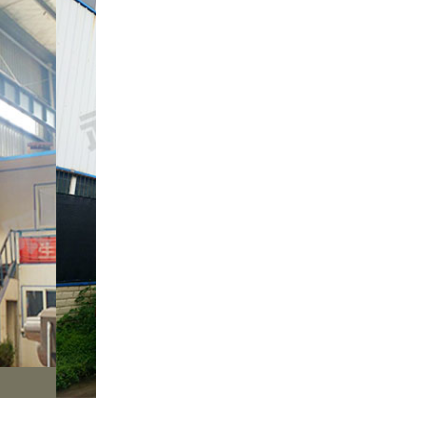
湖北荆州客户装