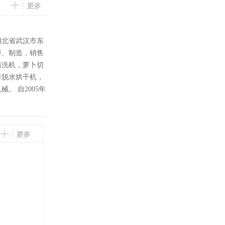
湖北省武汉市东
研、制造，销售
清洗机，萝卜切
套脱水烘干机，
。 自2005年
，经技术人员的
，成本高，技术