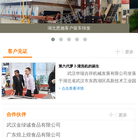
湖北恩施客户装车待发
客户见证
第六代萝卜清洗机的诞生
武汉华瑞吉祥机械发展有限公司坐落
于湖北省武汉市东西湖区高新技术工业园
台商投资区。是集科研、制造，销售和服
+ 点击查看详情
务为一体的企业。本公司专业生产萝卜清
洗机，萝卜切条、切丁机，萝卜田间运输
机，播种机，配套脱水烘干机，提升机，
合作伙伴
输送台等三十余种型号的萝卜专用机械。
武汉金绿诚食品有限公司
自2005年单倾斜辊筒毛刷波浪式萝卜清洗
机问世以来，经技术人员的不断改进和技
广东煌上煌食品有限公司