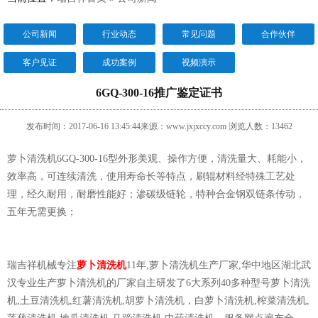
公司新闻
行业动态
常见问题
合作伙伴
客户见证
成功案例
视频演示
6GQ-300-16推广鉴定证书
发布时间：2017-06-16 13:45:44来源：www.jxjxccy.com 浏览人数：13462
萝卜清洗机
6GQ-300-16
型外形美观、操作方便，清洗量大、耗能小，
效率高，可连续清洗，使用寿命长等特点，刷辊材料经特殊工艺处
理，经久耐用，耐磨性能好
；
渗碳级链轮，特种合金钢双链条传动，
五
年无需更换；
瑞吉祥机械专注
萝卜清洗机
11年,萝卜清洗机生产厂家,华中地区湖北武
汉专业生产萝卜清洗机的厂家自主研发了6大系列40多种型号萝卜清洗
机,土豆清洗机,红薯清洗机,胡萝卜清洗机，白萝卜清洗机,榨菜清洗机,