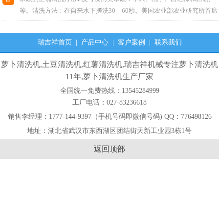
等。清洗方法：在自来水下搓洗30—60秒。美国农业部农业研究所首席
科学家布伦达·尼米拉博士表示，自来水冲洗有助于去除果蔬上98...
瑞吉祥首页
|
产品中心
|
客户案例
|
联系我们
萝卜清洗机,土豆清洗机,红薯清洗机,瑞吉祥机械专注萝卜清洗机
11年,萝卜清洗机生产厂家
全国统一免费热线：13545284999
工厂电话：027-83236618
销售李经理：1777-144-9397（手机号码即微信号码) QQ：776498126
地址：湖北省武汉市东西湖区团结街天新工业园3栋1号
返回顶部