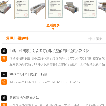
查看更多
∨
常见问题解答
问
扫描二维码添加好友即可获取机型的图片视频以及报价
答
请长按图片识别图中二维码或添加微信号：17771447568 我厂指定的客
服专员为好友后，即可获取您需要机型的产品图片，工作视频以及产品
报价！ 注：我厂11年专注萝卜清洗机研发与制造，产品分6大系列4...
问
2022年3月11日胡萝卜行情
答
<div class="table"><div class="table-tr"><div class="table-t...
问
果蔬清洗的正确方法
答
果蔬的正确清洗方法1.皮可食用类果蔬：苹果、桃子、西红柿和西葫芦