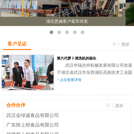
湖北恩施客户装车待发
客户见证
第六代萝卜清洗机的诞生
武汉华瑞吉祥机械发展有限公司坐落
于湖北省武汉市东西湖区高新技术工业园
台商投资区。是集科研、制造，销售和服
+ 点击查看详情
务为一体的企业。本公司专业生产萝卜清
洗机，萝卜切条、切丁机，萝卜田间运输
机，播种机，配套脱水烘干机，提升机，
合作伙伴
输送台等三十余种型号的萝卜专用机械。
武汉金绿诚食品有限公司
自2005年单倾斜辊筒毛刷波浪式萝卜清洗
机问世以来，经技术人员的不断改进和技
广东煌上煌食品有限公司
术创新，改变了原机结构复杂，成本高，