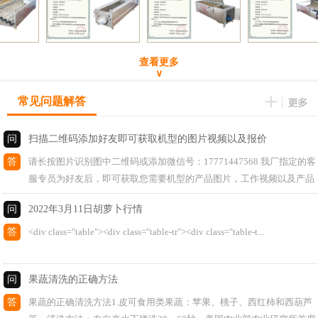
查看更多
∨
常见问题解答
问
扫描二维码添加好友即可获取机型的图片视频以及报价
答
请长按图片识别图中二维码或添加微信号：17771447568 我厂指定的客
服专员为好友后，即可获取您需要机型的产品图片，工作视频以及产品
报价！ 注：我厂11年专注萝卜清洗机研发与制造，产品分6大系列4...
问
2022年3月11日胡萝卜行情
答
<div class="table"><div class="table-tr"><div class="table-t...
问
果蔬清洗的正确方法
答
果蔬的正确清洗方法1.皮可食用类果蔬：苹果、桃子、西红柿和西葫芦